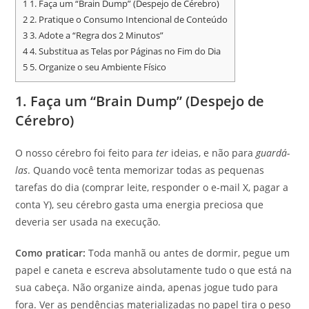
1
1. Faça um “Brain Dump” (Despejo de Cérebro)
2
2. Pratique o Consumo Intencional de Conteúdo
3
3. Adote a “Regra dos 2 Minutos”
4
4. Substitua as Telas por Páginas no Fim do Dia
5
5. Organize o seu Ambiente Físico
1. Faça um “Brain Dump” (Despejo de
Cérebro)
O nosso cérebro foi feito para
ter
ideias, e não para
guardá-
las
. Quando você tenta memorizar todas as pequenas
tarefas do dia (comprar leite, responder o e-mail X, pagar a
conta Y), seu cérebro gasta uma energia preciosa que
deveria ser usada na execução.
Como praticar:
Toda manhã ou antes de dormir, pegue um
papel e caneta e escreva absolutamente tudo o que está na
sua cabeça. Não organize ainda, apenas jogue tudo para
fora. Ver as pendências materializadas no papel tira o peso