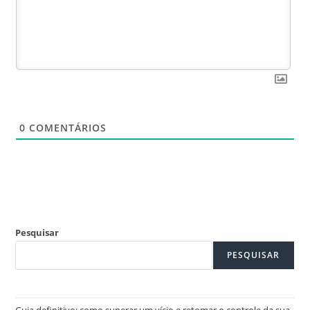
0
COMENTÁRIOS
Pesquisar
PESQUISAR
Guia definitivo: como superar um vício e retomar o controle da sua